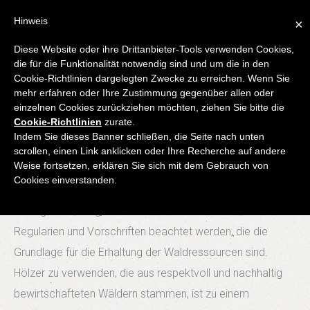
UNSER ZIEL? QUALITÄT ...
Hinweis
×
IN
Diese Website oder ihre Drittanbieter-Tools verwenden Cookies,
die für die Funktionalität notwendig sind und um die in den
VERANTWORTUNGSVOLLE
Cookie-Richtlinien dargelegten Zwecke zu erreichen. Wenn Sie
mehr erfahren oder Ihre Zustimmung gegenüber allen oder
WEISE HANDELN!
einzelnen Cookies zurückziehen möchten, ziehen Sie bitte die
Cookie-Richtlinien
zurate.
Indem Sie dieses Banner schließen, die Seite nach unten
Neben dem Grundwert der Qualität, ist es unser Ziel nur
scrollen, einen Link anklicken oder Ihre Recherche auf andere
Weise fortsetzen, erklären Sie sich mit dem Gebrauch von
Rohstoffe zu verwenden, die im Einklang mit dem Schutz
Cookies einverstanden.
der Wälder bzw. der Natur stehen. Um dies zu
ermöglichen, sorgen wir auf unserer Seite dafür, dass
Regularien und Vorschriften beachtet werden, die die
Grundlage für die Erhaltung der Waldressourcen sind.
Hölzer zu verwenden, die aus respektvoll und nachhaltig
bewirtschafteten Wäldern stammen, ist zu einem