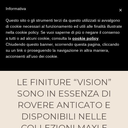
Informativa
×
COLLEZIONE VISION
Questo sito o gli strumenti terzi da questo utilizzati si avvalgono
Una visione nuova ed elegante che permette di creare
di cookie necessari al funzionamento ed utili alle finalità illustrate
nella cookie policy. Se vuoi saperne di più o negare il consenso
pavimenti unici con una nuova filosofia dello spazio
a tutti o ad alcuni cookie, consulta la
cookie policy
.
che ci circonda.
Chiudendo questo banner, scorrendo questa pagina, cliccando
su un link o proseguendo la navigazione in altra maniera,
acconsenti all’uso dei cookie.
LE FINITURE “VISION”
SONO IN ESSENZA DI
ROVERE ANTICATO E
DISPONIBILI NELLE
COLLEZIONI MAXI E