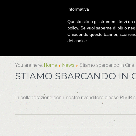
Informativa
Questo sito o gli strumenti terzi da q
policy. Se vuoi saperne di più o neg
Chiudendo questo banner, scorrendo
dei cookie.
You are here:
Home
News
Stiamo sbarcando in Cina
STIAMO SBARCANDO IN 
In collaborazione con il nostro rivenditore cinese RIVIR s