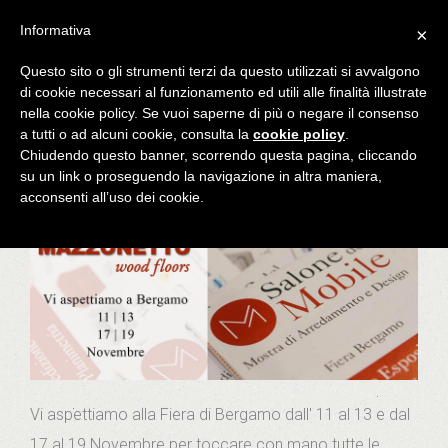
Informativa
×
Questo sito o gli strumenti terzi da questo utilizzati si avvalgono
You are here:
Home
News
Salone del mobile -
di cookie necessari al funzionamento ed utili alle finalità illustrate
nella cookie policy. Se vuoi saperne di più o negare il consenso
bergamo
a tutti o ad alcuni cookie, consulta la
cookie policy
.
SALONE DEL MOBILE -
Chiudendo questo banner, scorrendo questa pagina, cliccando
su un link o proseguendo la navigazione in altra maniera,
BERGAMO
acconsenti all’uso dei cookie.
Vi aspettiamo alla Fiera di Bergamo dall' 11 al 13 e dal
17 al 19 Novembre per toccare con mano tutte le