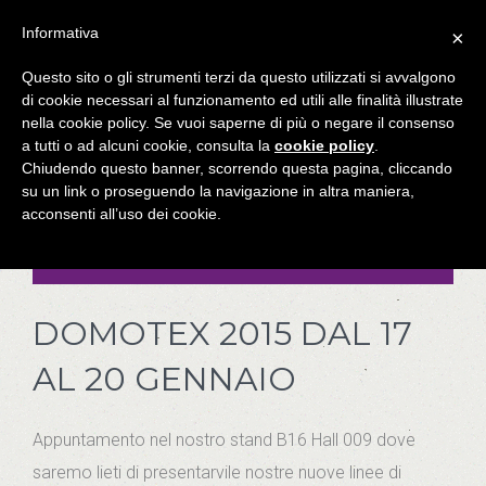
Informativa
×
Questo sito o gli strumenti terzi da questo utilizzati si avvalgono
You are here:
Home
News
di cookie necessari al funzionamento ed utili alle finalità illustrate
nella cookie policy. Se vuoi saperne di più o negare il consenso
a tutti o ad alcuni cookie, consulta la
cookie policy
.
Chiudendo questo banner, scorrendo questa pagina, cliccando
su un link o proseguendo la navigazione in altra maniera,
acconsenti all’uso dei cookie.
DOMOTEX 2015 DAL 17
AL 20 GENNAIO
Appuntamento nel nostro stand B16 Hall 009 dove
saremo lieti di presentarvile nostre nuove linee di