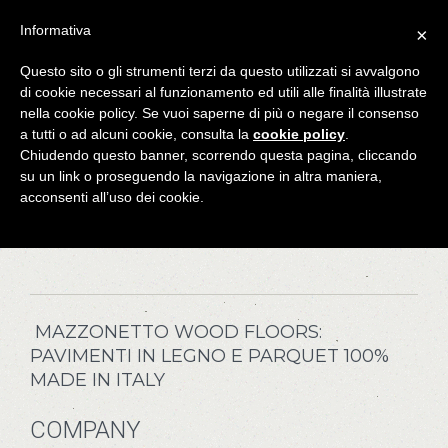
Informativa
×
Questo sito o gli strumenti terzi da questo utilizzati si avvalgono
You are here:
Home
Post eventi
fiera padova 2018
di cookie necessari al funzionamento ed utili alle finalità illustrate
Scritto il
15 Ottobre 2018
.
nella cookie policy. Se vuoi saperne di più o negare il consenso
a tutti o ad alcuni cookie, consulta la
cookie policy
.
UN SINCERO GRAZIE PER AVER VISITATO
Chiudendo questo banner, scorrendo questa pagina, cliccando
IL NOSTRO STAND A CASA SU MISURA,
su un link o proseguendo la navigazione in altra maniera,
PADOVA FIERE, DAL 6 AL 14 OTTOBRE
acconsenti all’uso dei cookie.
2018
02
04
MAZZONETTO WOOD FLOORS:
PAVIMENTI IN LEGNO E PARQUET 100%
MADE IN ITALY
COMPANY